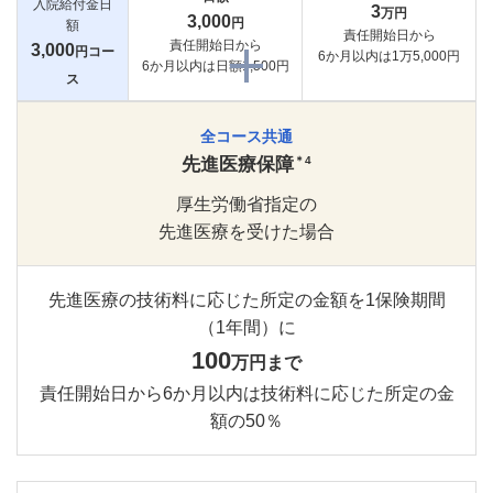
入院給付金日
3
万円
3,000
円
額
責任開始日から
責任開始日から
3,000
円コー
6か月以内は1万5,000円
6か月以内は日額1,500円
ス
全コース共通
＊4
先進医療保障
厚生労働省指定の
先進医療を受けた場合
先進医療の技術料に応じた所定の
金額を1保険期間
（1年間）に
100
万円まで
責任開始日から6か月以内は
技術料に応じた所定の金
額の50％