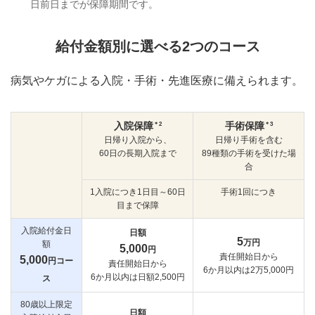
日前日までが保障期間です。
給付金額別に選べる2つのコース
病気やケガによる入院・手術・先進医療に備えられます。
＊2
＊3
入院保障
手術保障
日帰り入院から、
日帰り手術を含む
60日の長期入院まで
89種類の手術を受けた場
合
1入院につき1日目～60日
手術1回につき
目まで保障
入院給付金日
日額
5
万円
額
5,000
円
責任開始日から
5,000
円コー
責任開始日から
6か月以内は2万5,000円
6か月以内は日額2,500円
ス
80歳以上限定
日額