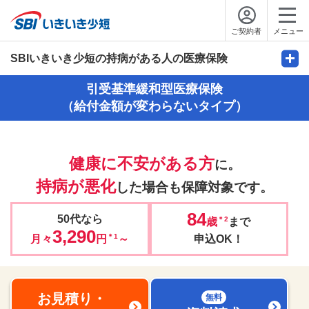
ご契約者
メニュー
SBIいきいき少短の持病がある人の医療保険
引受基準緩和型医療保険
（給付金額が変わらないタイプ）
健康に不安がある方
に。
持病が悪化
した場合も保障対象です。
84
50代なら
＊2
歳
まで
3,290
＊1
月々
円
～
申込OK！
お見積り・
無料