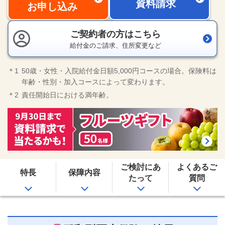
資料請求
新規ウィンドウを
新規ウィンドウを開きます
お申し込み
ご契約者の方はこちら
給付金のご請求、住所変更など
＊1
50歳・女性・入院給付金日額5,000円コースの場合。保険料は
年齢・性別・加入コースによって変わります。
＊2
責任開始日における満年齢。
ご検討にあ
よくあるご
特長
保障内容
たって
質問