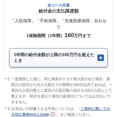
全コース共通
給付金の支払限度額
「入院保障」「手術保障」「先進医療保障」合わせ
て
160
1保険期間（1年間）
万円まで
1年間の給付金額が上限の160万円を超えた
とき
＊2
一度退院した後に、同じ病気やケガで再入院された場合、退
院日の翌日から次の入院までの期間が180日以内であれば、一
度目の入院日数と二度目の入院日数の合計を1回の入院として
数えます。60日を超えた場合の超過分についてはお支払いで
きません。
＊3
お支払いの対象となる手術については、「
ご契約に際しての
新規ウィンドウを開きます
大切な事柄
」をご確認ください。
[PDF:1.52MB]