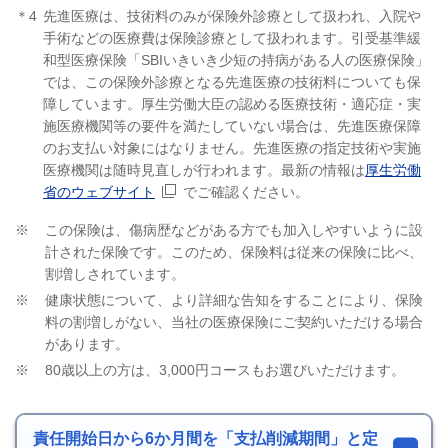
＊4
先進医療は、技術料のみが保険外診療として扱われ、入院や
手術などの医療費は保険診療として扱われます。引受基準緩
和型医療保険「SBIいきいき少短の持病がある人の医療保険」
では、この保険外診療となる先進医療の技術料についても保
障しています。厚生労働大臣の認める医療技術・適応症・実
施医療機関等の要件を満たしていない場合は、先進医療保障
のお支払い対象にはなりません。先進医療の指定技術や実施
医療機関は随時見直しが行われます。最新の情報は
厚生労働
新規ウィンドウを開きます
省のウェブサイト
でご確認ください。
※
この保険は、傷病歴などがある方でも加入しやすいように設
計された保険です。このため、保険料は従来の保険に比べ、
割増しされています。
※
健康状態について、より詳細な告知をすることにより、保険
料の割増しがない、当社の医療保険にご契約いただける場合
があります。
※
80歳以上の方は、3,000円コースもお選びいただけます。
責任開始日から6か月間を「支払削減期間」と定