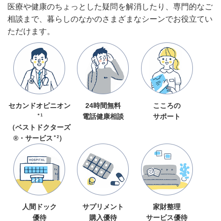
医療や健康のちょっとした疑問を解消したり、専門的なご
相談まで、暮らしのなかのさまざまなシーンでお役立てい
ただけます。
セカンドオピニオン
24時間無料
こころの
＊1
電話健康相談
サポート
（ベストドクターズ
＊2
®・サービス
）
人間ドック
サプリメント
家財整理
優待
購入優待
サービス優待