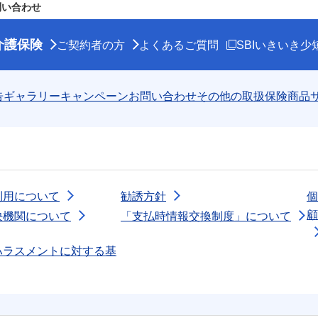
問い合わせ
介護保険
新規ウィンドウを
ご契約者の方
よくあるご質問
SBIいきいき少
告ギャラリー
キャンペーン
お問い合わせ
その他の取扱保険商品
利用について
勧誘方針
個
顧
決機関について
「支払時情報交換制度」について
ハラスメントに対する基