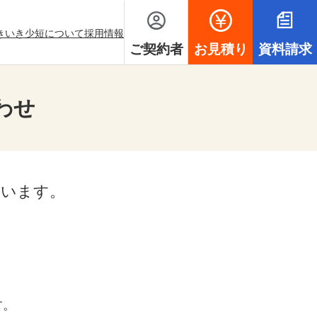
ンドウを開きます
いきいき少短について
採用情報
ご契約者
お見積り
資料請求
わせ
ています。
す。