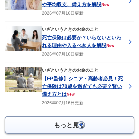
や平均収支、備え方を解説
New
2026年07月16日更新
いざというときのお金のこと
死亡保険は必要か？いらないといわ
れる理由や入るべき人を解説
New
2026年07月16日更新
いざというときのお金のこと
【FP監修】シニア・高齢者必見！死
亡保険は70歳を過ぎても必要？賢い
備え方とは
New
2026年07月16日更新
もっと見る