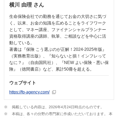
横川 由理 さん
生命保険会社での勤務を通じてお金の大切さに気づ
く。以来、お金の知識を広めることをライフワーク
として、マネー講座、ファイナンシャルプランナー
資格取得講座の講師、執筆、ご相談などを中心に活
動している。
著書は『保険 こう選ぶのが正解！2024-2025年版』
（実務教育出版）、『知らないと損！インフレって
なに？』（自由国民社）、『NEW よい保険・悪い保
険』（徳間書店）など、累計50冊を超える。
ウェブサイト
新規ウィンドウを開きます
https://fp-agency.com/
※
掲載している内容は、2026年4月24日時点のものです。
※
本稿は、各々の分野の専門家に作成いただいております。 本