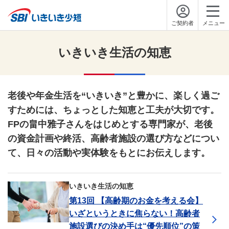
ご契約者
メニュー
いきいき生活の知恵
老後や年金生活を“いきいき”と豊かに、楽しく過ご
すためには、ちょっとした知恵と工夫が大切です。
FPの畠中雅子さんをはじめとする専門家が、老後
の資金計画や終活、高齢者施設の選び方などについ
て、日々の活動や実体験をもとにお伝えします。
いきいき生活の知恵
第13回 【高齢期のお金を考える会】
いざというときに焦らない！高齢者
施設選びの決め手は“優先順位”の策