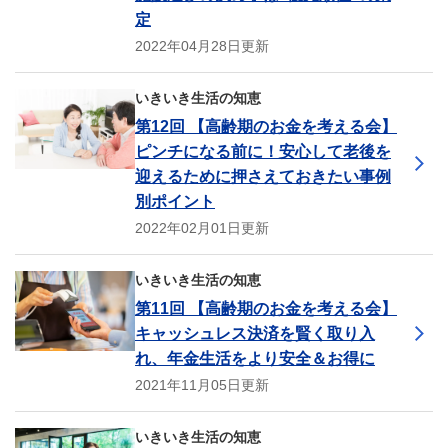
定
2022年04月28日更新
いきいき生活の知恵
第12回 【高齢期のお金を考える会】
ピンチになる前に！安心して老後を
迎えるために押さえておきたい事例
別ポイント
2022年02月01日更新
いきいき生活の知恵
第11回 【高齢期のお金を考える会】
キャッシュレス決済を賢く取り入
れ、年金生活をより安全＆お得に
2021年11月05日更新
いきいき生活の知恵