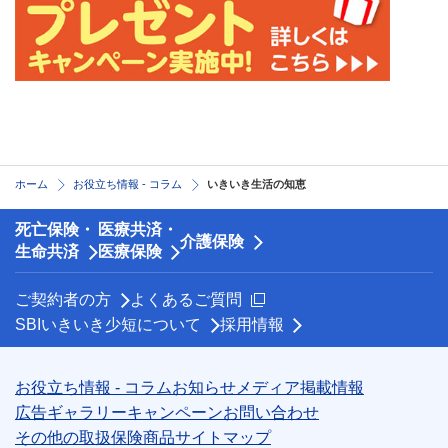
ホーム
お役立ち情報 - コラム
いきいき生活の知恵
死亡保険・
医療共済・
介護保険
生命共済
医療保険
新規ウィンドウを開きます
ご契約者の方
よくあるご質問
SBIいきいき少短について
採用情報
お役立ち情報 - コラム
お知らせ
メディア掲載情報
広告ギャラリー
キャンペーン
お問い合わせ
その他の取扱保険商品
サイトマップ