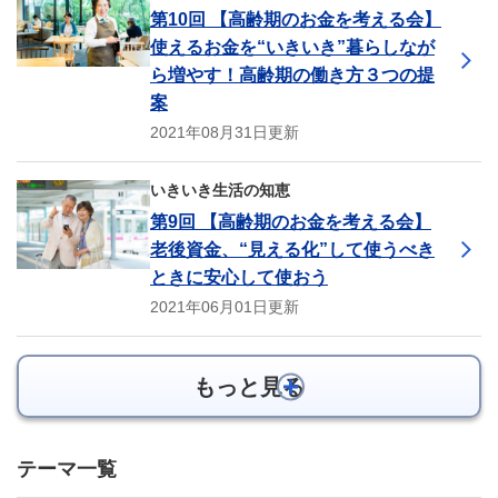
第10回 【高齢期のお金を考える会】
使えるお金を“いきいき”暮らしなが
ら増やす！高齢期の働き方３つの提
案
2021年08月31日更新
いきいき生活の知恵
第9回 【高齢期のお金を考える会】
老後資金、“見える化”して使うべき
ときに安心して使おう
2021年06月01日更新
もっと見る
テーマ一覧