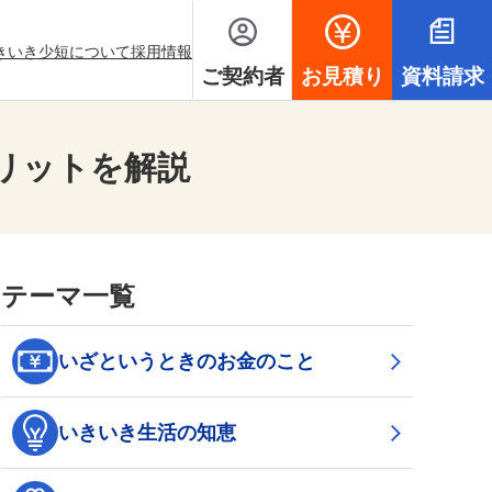
ンドウを開きます
いきいき少短について
採用情報
ご契約者
お見積り
資料請求
リットを解説
テーマ一覧
いざというときのお金のこと
いきいき生活の知恵