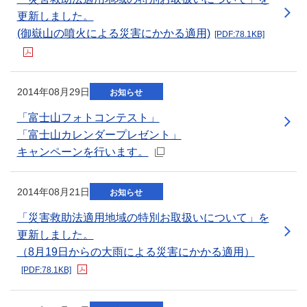
更新しました。
(御嶽山の噴火による災害にかかる適用)
[PDF:78.1KB]
新規ウィンドウを開きます
2014年08月29日
お知らせ
「富士山フォトコンテスト」
「富士山カレンダープレゼント」
キャンペーンを行います。
新規ウィンドウを開きます
2014年08月21日
お知らせ
「災害救助法適用地域の特別お取扱いについて」を
更新しました。
（8月19日からの大雨による災害にかかる適用）
[PDF:78.1KB]