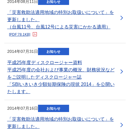
新規ウィンドウを開きます
2014年08月11日
お知らせ
「災害救助法適用地域の特別お取扱いについて」を
更新しました。
（台風11号、台風12号による災害にかかる適用）
[PDF:78.1KB]
2014年07月31日
お知らせ
平成25年度ディスクロージャー資料
平成25年度の会社および事業の概況、財務状況など
をご説明したディスクロージャー誌
「SBIいきいき少額短期保険の現状 2014」を公開い
たします。
新規ウィンドウを開きます
2014年07月16日
お知らせ
「災害救助法適用地域の特別お取扱いについて」を
更新しました。