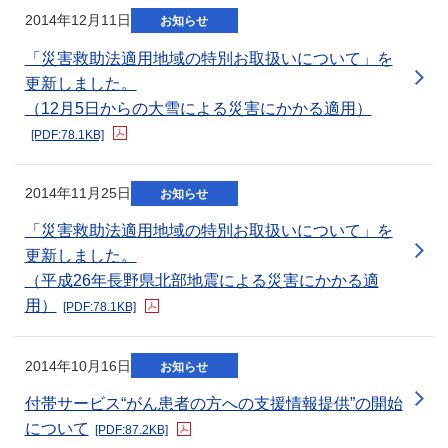
新規ウィンドウを開きます
2014年12月11日
お知らせ
「災害救助法適用地域の特別お取扱いについて」を
更新しました。
（12月5日からの大雪による災害にかかる適用）
[PDF:78.1KB]
新規ウィンドウを開きます
2014年11月25日
お知らせ
「災害救助法適用地域の特別お取扱いについて」を
更新しました。
（平成26年長野県北部地震による災害にかかる適
用）
[PDF:78.1KB]
新規ウィンドウを開きます
2014年10月16日
お知らせ
付帯サービス“がん患者の方への支援情報提供”の開始
について
[PDF:87.2KB]