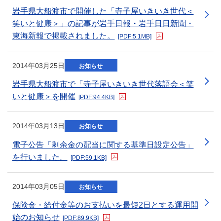
岩手県大船渡市で開催した「寺子屋いきいき世代＜
笑いと健康＞」の記事が岩手日報・岩手日日新聞・
東海新報で掲載されました。
[PDF:5.1MB]
新規ウィンドウを開きます
2014年03月25日
お知らせ
岩手県大船渡市で「寺子屋いきいき世代落語会＜笑
いと健康＞を開催
[PDF:94.4KB]
新規ウィンドウを開きます
2014年03月13日
お知らせ
電子公告「剰余金の配当に関する基準日設定公告」
を行いました。
[PDF:59.1KB]
新規ウィンドウを開きます
2014年03月05日
お知らせ
保険金・給付金等のお支払いを最短2日とする運用開
始のお知らせ
[PDF:89.9KB]