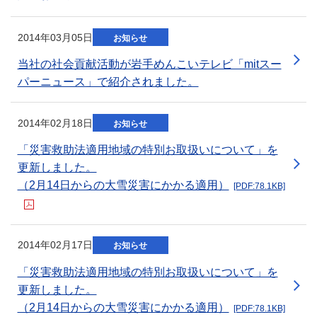
2014年03月05日
お知らせ
当社の社会貢献活動が岩手めんこいテレビ「mitスー
パーニュース」で紹介されました。
新規ウィンドウを開きます
2014年02月18日
お知らせ
「災害救助法適用地域の特別お取扱いについて」を
更新しました。
（2月14日からの大雪災害にかかる適用）
[PDF:78.1KB]
新規ウィンドウを開きます
2014年02月17日
お知らせ
「災害救助法適用地域の特別お取扱いについて」を
更新しました。
（2月14日からの大雪災害にかかる適用）
[PDF:78.1KB]