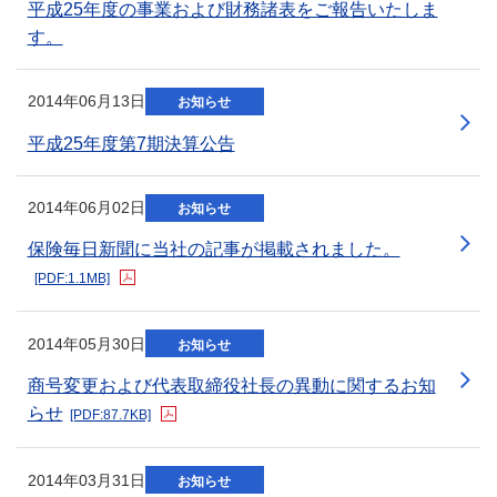
平成25年度の事業および財務諸表をご報告いたしま
す。
2014年06月13日
お知らせ
平成25年度第7期決算公告
新規ウィンドウを開きます
2014年06月02日
お知らせ
保険毎日新聞に当社の記事が掲載されました。
[PDF:1.1MB]
新規ウィンドウを開きます
2014年05月30日
お知らせ
商号変更および代表取締役社長の異動に関するお知
らせ
[PDF:87.7KB]
新規ウィンドウを開きます
2014年03月31日
お知らせ