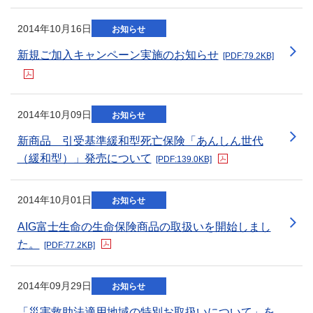
新規ウィンドウを開きます
2014年10月16日
お知らせ
新規ご加入キャンペーン実施のお知らせ
[PDF:79.2KB]
新規ウィンドウを開きます
2014年10月09日
お知らせ
新商品 引受基準緩和型死亡保険「あんしん世代
（緩和型）」発売について
[PDF:139.0KB]
新規ウィンドウを開きます
2014年10月01日
お知らせ
AIG富士生命の生命保険商品の取扱いを開始しまし
た。
[PDF:77.2KB]
新規ウィンドウを開きます
2014年09月29日
お知らせ
「災害救助法適用地域の特別お取扱いについて」を