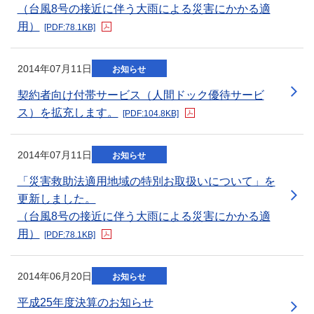
（台風8号の接近に伴う大雨による災害にかかる適
用）
[PDF:78.1KB]
新規ウィンドウを開きます
2014年07月11日
お知らせ
契約者向け付帯サービス（人間ドック優待サービ
ス）を拡充します。
[PDF:104.8KB]
新規ウィンドウを開きます
2014年07月11日
お知らせ
「災害救助法適用地域の特別お取扱いについて」を
更新しました。
（台風8号の接近に伴う大雨による災害にかかる適
用）
[PDF:78.1KB]
2014年06月20日
お知らせ
平成25年度決算のお知らせ