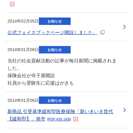
新規ウィンドウを開きます
2014年02月05日
お知らせ
公式フェイスブックページ開設しました。
2014年01月08日
お知らせ
当社の社会貢献活動の記事が毎日新聞に掲載されま
した。
保険会社が寺子屋開設
社員から受験生に応援はがきも
新規ウィンドウを開きます
2014年01月06日
お知らせ
新商品 引受基準緩和型医療保険「新いきいき世代
【緩和型】」発売
[PDF:456.1KB]